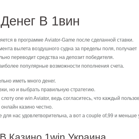
Денег В 1вин
ется в программе Aviator-Game после сделанной ставки.
мента вылета воздушного судна за пределы поля, получает
ьно переводит средства на депозит победителя.
аиболее популярные возможности пополнения счета.
ельно иметь много денег.
вки, но и выбрать правильную стратегию.
лоту one win Aviator, ведь согласитесь, что каждый пользо
 онлайн казино честно.
е для нас удовлетворительна, а вот a couple of,99 и меньше
В Казино 1win Украина