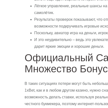
Лёгкое управление, реальные шансы на 
самолётик.
Результаты проверок показывают, что о
возможности подкручивать игровые исх
Поскольку, авиатор игра на деньги, игр
И это неудивительно – ведь это увлека
дарит яркие эмоции и хорошие деньги.
Официальный Сай
Множество Бонус
В таких ситуациях потери могут быть небол
1xBet, как и в любом другом казино, нужно с
возможность делать ставки, используя реальн
честного букмекера, поэтому интернет-пользов