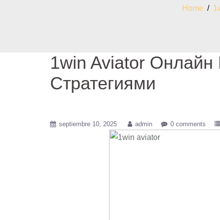
Home
/
1
1win Aviator Онлайн
Стратегиями ️
septiembre 10, 2025
admin
0 comments