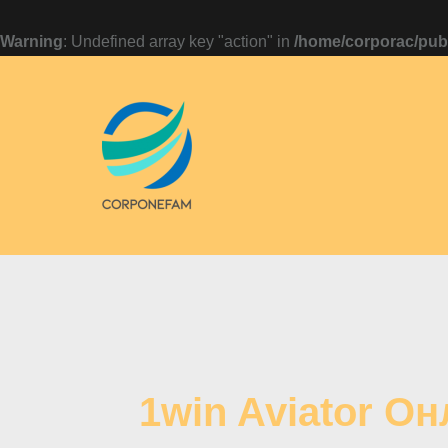
Warning
: Undefined array key "action" in
/home/corporac/publ
1win Aviator О