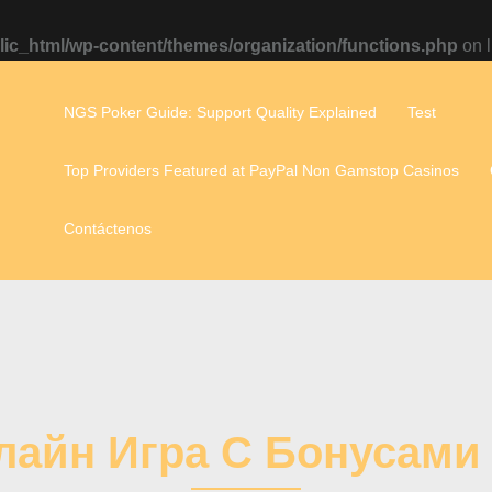
ic_html/wp-content/themes/organization/functions.php
on 
NGS Poker Guide: Support Quality Explained
Test
Top Providers Featured at PayPal Non Gamstop Casinos
Contáctenos
нлайн Игра С Бонусами 