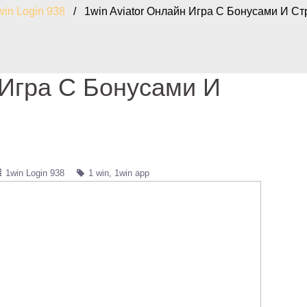
win Login 938
/ 1win Aviator Онлайн Игра С Бонусами И Стр
 Игра С Бонусами И
1win Login 938
1 win
1win app