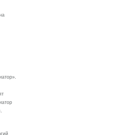
на
иатор».
ят
виатор
.
огий