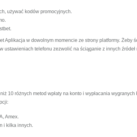
ach, używać kodów promocyjnych.
mo.
tbet.
et Aplikacja w dowolnym momencie ze strony platformy. Żeby 
 ustawieniach telefonu zezwolić na ściąganie z innych źródeł 
niż 10 różnych metod wpłaty na konto i wypłacania wygranych 
cji:
SA, Amex.
 i kilka innych.