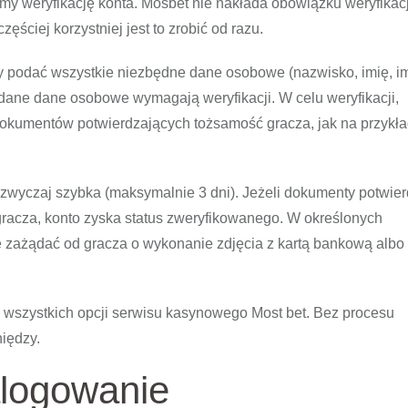
my weryfikację konta. Mosbet nie nakłada obowiązku weryfikacj
ęściej korzystniej jest to zrobić od razu.
ny podać wszystkie niezbędne dane osobowe (nazwisko, imię, i
odane dane osobowe wymagają weryfikacji. W celu weryfikacji,
dokumentów potwierdzających tożsamość gracza, jak na przykł
wyczaj szybka (maksymalnie 3 dni). Jeżeli dokumenty potwier
racza, konto zyska status zweryfikowanego. W określonych
 zażądać od gracza o wykonanie zdjęcia z kartą bankową albo
o wszystkich opcji serwisu kasynowego Most bet. Bez procesu
niędzy.
alogowanie