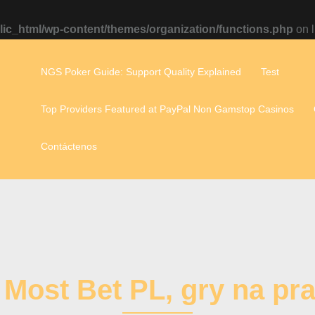
ic_html/wp-content/themes/organization/functions.php
on 
NGS Poker Guide: Support Quality Explained
Test
Top Providers Featured at PayPal Non Gamstop Casinos
Contáctenos
 Most Bet PL, gry na pr