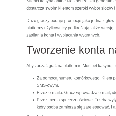
Klienci kasyna online Mostbet Polska generalnie
dostarcza swoim klientom szeroki wybór slotów i
Dużo graczy podaje promocje jako jedną z główn
platformy użytkownicy podkreślają także wersję 
zasilania konta i wypłacania wygranych.
Tworzenie konta n
Aby zacząć grać na platformie Mostbet kasyno, mu
Za pomocą numeru komórkowego. Klient po
SMS-owym.
Przez e-maila. Gracz wprowadza e-mail, ide
Przez media społecznościowe. Trzeba wyt
który osoba zamierza się zarejestrować, i