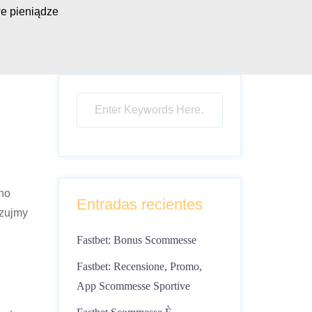
e pieniądze
no
Entradas recientes
izujmy
Fastbet: Bonus Scommesse
Fastbet: Recensione, Promo,
App Scommesse Sportive