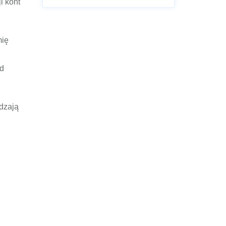
i kont
mię
ad
dzają