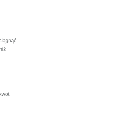
ściągnąć
niż
kwot.