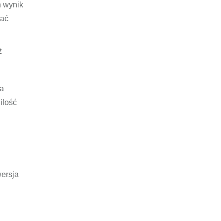
h wynik
zać
ż
na
ilość
wersja