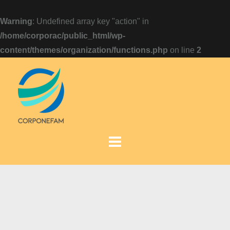
Warning
: Undefined array key "action" in
/home/corporac/public_html/wp-
content/themes/organization/functions.php
on line
2