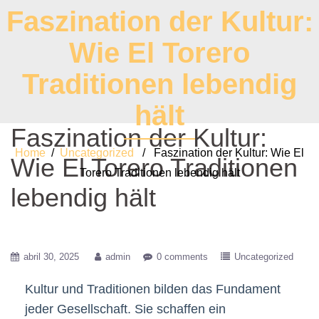
Faszination der Kultur:
Wie El Torero
Traditionen lebendig
hält
Faszination der Kultur:
Home
/
Uncategorized
/ Faszination der Kultur: Wie El
Wie El Torero Traditionen
Torero Traditionen lebendig hält
lebendig hält
abril 30, 2025
admin
0 comments
Uncategorized
Kultur und Traditionen bilden das Fundament
jeder Gesellschaft. Sie schaffen ein