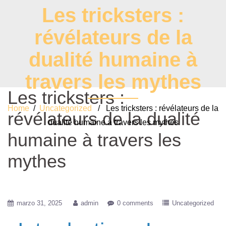
Les tricksters :
révélateurs de la
dualité humaine à
travers les mythes
Les tricksters :
Home
/
Uncategorized
/ Les tricksters : révélateurs de la
révélateurs de la dualité
dualité humaine à travers les mythes
humaine à travers les
mythes
marzo 31, 2025
admin
0 comments
Uncategorized