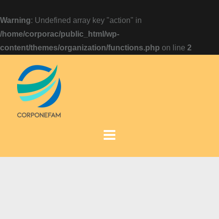
Warning
: Undefined array key "action" in
/home/corporac/public_html/wp-
content/themes/organization/functions.php
on line
2