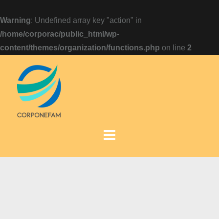
Warning
: Undefined array key "action" in
/home/corporac/public_html/wp-
content/themes/organization/functions.php
on line
2