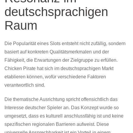
deutschsprachigen
Raum
Die Popularität eines Slots entsteht nicht zufällig, sondern
basiert auf konkreten Qualitätsmerkmalen und der
Fähigkeit, die Erwartungen der Zielgruppe zu erfüllen.
Chicken Pirate hat sich im deutschsprachigen Markt
etablieren können, wofür verschiedene Faktoren
verantwortlich sind.
Die thematische Ausrichtung spricht offensichtlich das
Interesse deutscher Spieler an. Das Konzept wurde so
umgesetzt, dass es kulturell anschlussfähig ist und keine
spezifischen regionalen Barrieren aufweist. Diese
universelle Ansprechbarkeit ist ein Vorteil in einem