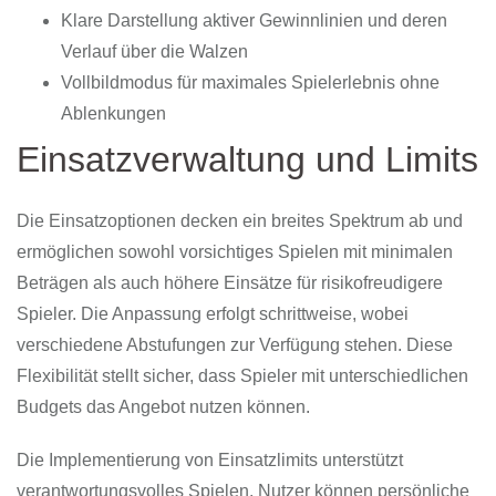
Klare Darstellung aktiver Gewinnlinien und deren
Verlauf über die Walzen
Vollbildmodus für maximales Spielerlebnis ohne
Ablenkungen
Einsatzverwaltung und Limits
Die Einsatzoptionen decken ein breites Spektrum ab und
ermöglichen sowohl vorsichtiges Spielen mit minimalen
Beträgen als auch höhere Einsätze für risikofreudigere
Spieler. Die Anpassung erfolgt schrittweise, wobei
verschiedene Abstufungen zur Verfügung stehen. Diese
Flexibilität stellt sicher, dass Spieler mit unterschiedlichen
Budgets das Angebot nutzen können.
Die Implementierung von Einsatzlimits unterstützt
verantwortungsvolles Spielen. Nutzer können persönliche