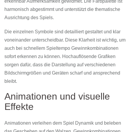
erkennbar Aufmerksamkeit gewidmet. Die Farbpalette ist
harmonisch abgestimmt und unterstützt die thematische
Ausrichtung des Spiels.
Die einzelnen Symbole sind detailliert gestaltet und klar
voneinander unterscheidbar. Diese Klarheit ist wichtig, um
auch bei schnellem Spieltempo Gewinnkombinationen
sofort erkennen zu können. Hochauflösende Grafiken
sorgen dafür, dass die Darstellung auf verschiedenen
Bildschirmgrößen und Geräten scharf und ansprechend
bleibt.
Animationen und visuelle
Effekte
Animationen verleihen dem Spiel Dynamik und beleben
das Geschehen auf den Walzen. Gewinnkombinationen