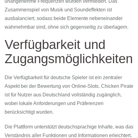
unangenehme Frequenzen wurden vermieden. Das
Zusammenspiel von Musik und Soundeffekten ist
ausbalanciert, sodass beide Elemente nebeneinander
wahrnehmbar sind, ohne sich gegenseitig zu überlagern.
Verfügbarkeit und
Zugangsmöglichkeiten
Die Verfügbarkeit für deutsche Spieler ist ein zentraler
Aspekt bei der Bewertung von Online-Slots. Chicken Pirate
ist für Nutzer aus Deutschland vollständig zugänglich,
wobei lokale Anforderungen und Präferenzen
berücksichtigt wurden.
Die Plattform unterstützt deutschsprachige Inhalte, was das
Verständnis aller Funktionen und Informationen erleichtert.