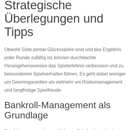
Strategische
Überlegungen und
Tipps
Obwohl Slots primär Glücksspiele sind und das Ergebnis
jeder Runde zufällig ist, können durchdachte
Herangehensweisen das Spielerlebnis verbessern und zu
bewussterem Spielverhalten führen. Es geht dabei weniger
um Gewinngarantien als vielmehr um Risikomanagement
und langfristige Spielfreude.
Bankroll-Management als
Grundlage