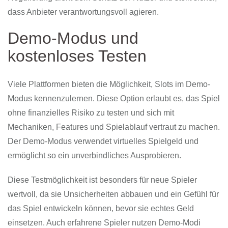
dass Anbieter verantwortungsvoll agieren.
Demo-Modus und
kostenloses Testen
Viele Plattformen bieten die Möglichkeit, Slots im Demo-
Modus kennenzulernen. Diese Option erlaubt es, das Spiel
ohne finanzielles Risiko zu testen und sich mit
Mechaniken, Features und Spielablauf vertraut zu machen.
Der Demo-Modus verwendet virtuelles Spielgeld und
ermöglicht so ein unverbindliches Ausprobieren.
Diese Testmöglichkeit ist besonders für neue Spieler
wertvoll, da sie Unsicherheiten abbauen und ein Gefühl für
das Spiel entwickeln können, bevor sie echtes Geld
einsetzen. Auch erfahrene Spieler nutzen Demo-Modi