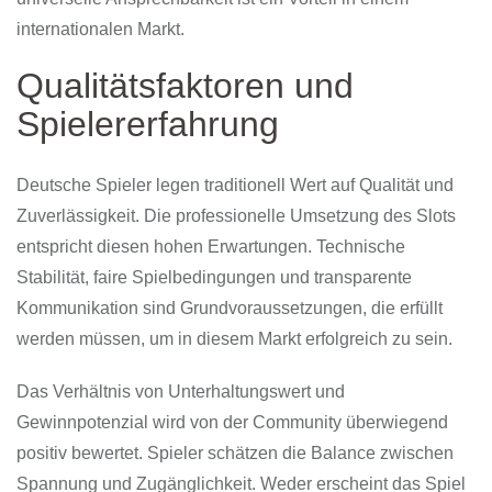
internationalen Markt.
Qualitätsfaktoren und
Spielererfahrung
Deutsche Spieler legen traditionell Wert auf Qualität und
Zuverlässigkeit. Die professionelle Umsetzung des Slots
entspricht diesen hohen Erwartungen. Technische
Stabilität, faire Spielbedingungen und transparente
Kommunikation sind Grundvoraussetzungen, die erfüllt
werden müssen, um in diesem Markt erfolgreich zu sein.
Das Verhältnis von Unterhaltungswert und
Gewinnpotenzial wird von der Community überwiegend
positiv bewertet. Spieler schätzen die Balance zwischen
Spannung und Zugänglichkeit. Weder erscheint das Spiel