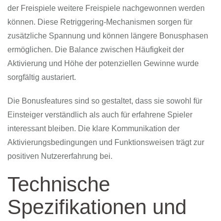
der Freispiele weitere Freispiele nachgewonnen werden
können. Diese Retriggering-Mechanismen sorgen für
zusätzliche Spannung und können längere Bonusphasen
ermöglichen. Die Balance zwischen Häufigkeit der
Aktivierung und Höhe der potenziellen Gewinne wurde
sorgfältig austariert.
Die Bonusfeatures sind so gestaltet, dass sie sowohl für
Einsteiger verständlich als auch für erfahrene Spieler
interessant bleiben. Die klare Kommunikation der
Aktivierungsbedingungen und Funktionsweisen trägt zur
positiven Nutzererfahrung bei.
Technische
Spezifikationen und