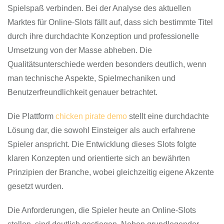
Spielspaß verbinden. Bei der Analyse des aktuellen
Marktes für Online-Slots fällt auf, dass sich bestimmte Titel
durch ihre durchdachte Konzeption und professionelle
Umsetzung von der Masse abheben. Die
Qualitätsunterschiede werden besonders deutlich, wenn
man technische Aspekte, Spielmechaniken und
Benutzerfreundlichkeit genauer betrachtet.
Die Plattform
chicken pirate demo
stellt eine durchdachte
Lösung dar, die sowohl Einsteiger als auch erfahrene
Spieler anspricht. Die Entwicklung dieses Slots folgte
klaren Konzepten und orientierte sich an bewährten
Prinzipien der Branche, wobei gleichzeitig eigene Akzente
gesetzt wurden.
Die Anforderungen, die Spieler heute an Online-Slots