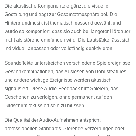
Die akustische Komponente ergänzt die visuelle
Gestaltung und trägt zur Gesamtatmosphäre bei. Die
Hintergrundmusik ist thematisch passend gewählt und
wurde so komponiert, dass sie auch bei längerer Hördauer
nicht als störend empfunden wird. Die Lautstärke lässt sich
individuell anpassen oder vollständig deaktivieren.
Soundeffekte unterstreichen verschiedene Spielereignisse.
Gewinnkombinationen, das Auslösen von Bonusfeatures
und andere wichtige Ereignisse werden akustisch
signalisiert. Diese Audio-Feedback hilft Spielern, das
Geschehen zu verfolgen, ohne permanent auf den
Bildschirm fokussiert sein zu müssen.
Die Qualität der Audio-Aufnahmen entspricht
professionellen Standards. Störende Verzerrungen oder