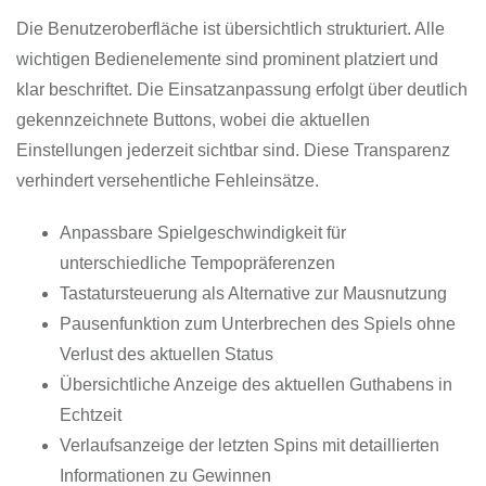
Die Benutzeroberfläche ist übersichtlich strukturiert. Alle
wichtigen Bedienelemente sind prominent platziert und
klar beschriftet. Die Einsatzanpassung erfolgt über deutlich
gekennzeichnete Buttons, wobei die aktuellen
Einstellungen jederzeit sichtbar sind. Diese Transparenz
verhindert versehentliche Fehleinsätze.
Anpassbare Spielgeschwindigkeit für
unterschiedliche Tempopräferenzen
Tastatursteuerung als Alternative zur Mausnutzung
Pausenfunktion zum Unterbrechen des Spiels ohne
Verlust des aktuellen Status
Übersichtliche Anzeige des aktuellen Guthabens in
Echtzeit
Verlaufsanzeige der letzten Spins mit detaillierten
Informationen zu Gewinnen