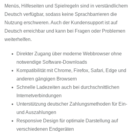
Menüs, Hilfeseiten und Spielregeln sind in verständlichem
Deutsch verfügbar, sodass keine Sprachbarrieren die
Nutzung erschweren. Auch der Kundensupport ist auf
Deutsch erreichbar und kann bei Fragen oder Problemen
weiterhelfen.
Direkter Zugang über moderne Webbrowser ohne
notwendige Software-Downloads
Kompatibilität mit Chrome, Firefox, Safari, Edge und
anderen gängigen Browsern
Schnelle Ladezeiten auch bei durchschnittlichen
Internetverbindungen
Unterstützung deutscher Zahlungsmethoden für Ein-
und Auszahlungen
Responsive Design für optimale Darstellung auf
verschiedenen Endgeräten