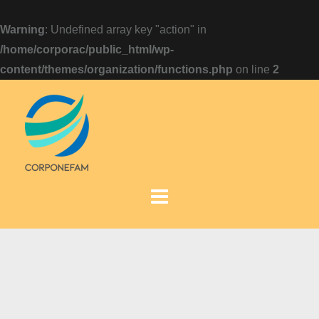
Warning
: Undefined array key "action" in
/home/corporac/public_html/wp-
content/themes/organization/functions.php
on line
2