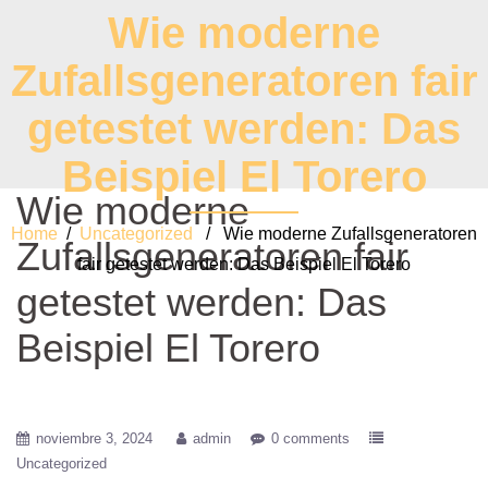
Wie moderne
Zufallsgeneratoren fair
getestet werden: Das
Beispiel El Torero
Wie moderne
Home
/
Uncategorized
/ Wie moderne Zufallsgeneratoren
Zufallsgeneratoren fair
fair getestet werden: Das Beispiel El Torero
getestet werden: Das
Beispiel El Torero
noviembre 3, 2024
admin
0 comments
Uncategorized