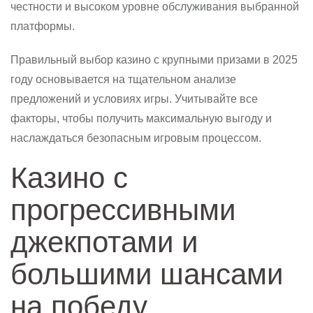
честности и высоком уровне обслуживания выбранной
платформы.
Правильный выбор казино с крупными призами в 2025
году основывается на тщательном анализе
предложений и условиях игры. Учитывайте все
факторы, чтобы получить максимальную выгоду и
наслаждаться безопасным игровым процессом.
Казино с
прогрессивными
джекпотами и
большими шансами
на победу