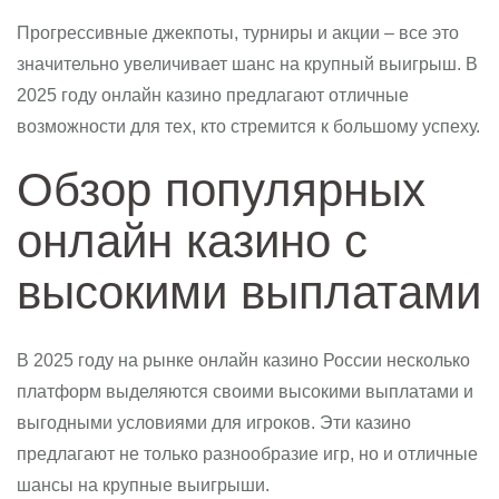
Прогрессивные джекпоты, турниры и акции – все это
значительно увеличивает шанс на крупный выигрыш. В
2025 году онлайн казино предлагают отличные
возможности для тех, кто стремится к большому успеху.
Обзор популярных
онлайн казино с
высокими выплатами
В 2025 году на рынке онлайн казино России несколько
платформ выделяются своими высокими выплатами и
выгодными условиями для игроков. Эти казино
предлагают не только разнообразие игр, но и отличные
шансы на крупные выигрыши.