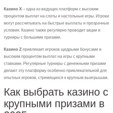
Казино X
– одна из ведущих платформ с высоким
процентом выплат на слоты и настольные игры. Игроки
могут рассчитывать на быстрые выплаты и прозрачные
условия. Казино также регулярно проводит акции и
турниры с большими призами.
Казино Z
привлекает игроков щедрыми бонусами и
высоким процентом выплат на игры с крупными
ставками. Регулярные турниры с денежными призами
делают эту платформу особенно привлекательной для
опытных игроков, стремящихся к крупным выигрышам.
Как выбрать казино с
крупными призами в