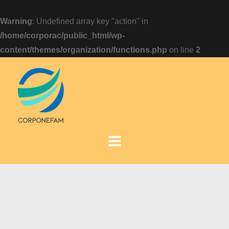
Warning
: Undefined array key "action" in
/home/corporac/public_html/wp-
content/themes/organization/functions.php
on line
2