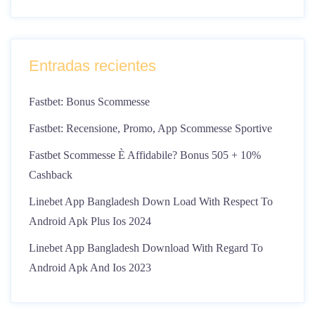
Entradas recientes
Fastbet: Bonus Scommesse
Fastbet: Recensione, Promo, App Scommesse Sportive
Fastbet Scommesse È Affidabile? Bonus 505 + 10%
Cashback
Linebet App Bangladesh Down Load With Respect To
Android Apk Plus Ios 2024
Linebet App Bangladesh Download With Regard To
Android Apk And Ios 2023