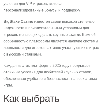
условия для VIP-игроков, включая
персонализированные бонусы и поддержку.
BigStake Casino
известен своей высокой степенью
надежности и привлекательными условиями для
игроков, желающих сделать крупные ставки. Важной
особенностью платформы является наличие системы
лояльности для игроков, активно участвующих в играх
с высокими ставками.
Каждая из этих платформ в 2025 году предлагает
отличные условия для любителей крупных ставок,
обеспечивая удобство и безопасность на всех этапах
игры.
Как выбрать