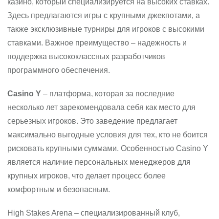
казино, который специализируется на высоких ставках.
Здесь предлагаются игры с крупными джекпотами, а
также эксклюзивные турниры для игроков с высокими
ставками. Важное преимущество – надежность и
поддержка высококлассных разработчиков
программного обеспечения.
Casino Y
– платформа, которая за последние
несколько лет зарекомендовала себя как место для
серьезных игроков. Это заведение предлагает
максимально выгодные условия для тех, кто не боится
рисковать крупными суммами. Особенностью Casino Y
является наличие персональных менеджеров для
крупных игроков, что делает процесс более
комфортным и безопасным.
High Stakes Arena – специализированный клуб,