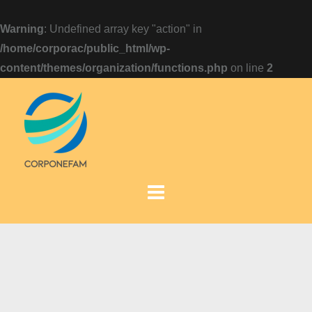
Warning
: Undefined array key "action" in
/home/corporac/public_html/wp-
content/themes/organization/functions.php
on line
2