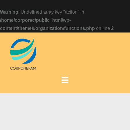
Warning
: Undefined array key "action" in
/home/corporac/public_html/wp-
content/themes/organization/functions.php
on line
2