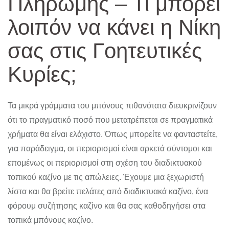
Πληρωμής – Τι μπορεί
λοιπόν να κάνει η Νίκη
σας στις Γοητευτικές
Κυρίες;
Τα μικρά γράμματα του μπόνους πιθανότατα διευκρινίζουν
ότι το πραγματικό ποσό που μετατρέπεται σε πραγματικά
χρήματα θα είναι ελάχιστο. Όπως μπορείτε να φανταστείτε,
για παράδειγμα, οι περιορισμοί είναι αρκετά σύντομοι και
επομένως οι περιορισμοί στη σχέση του διαδικτυακού
τοπικού καζίνο με τις απώλειες. Έχουμε μια ξεχωριστή
λίστα και θα βρείτε πελάτες από διαδικτυακά καζίνο, ένα
φόρουμ συζήτησης καζίνο και θα σας καθοδηγήσει στα
τοπικά μπόνους καζίνο.