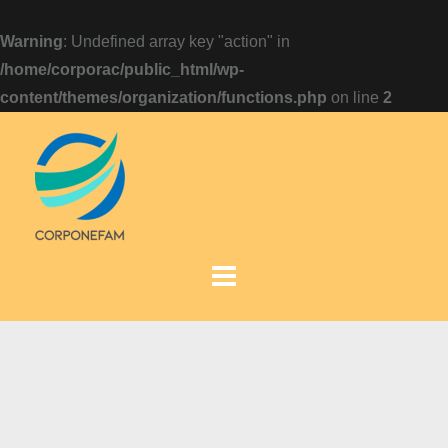
Warning
: Undefined array key "action" in
/home/corporac/public_html/wp-
content/themes/organization/functions.php
on line
2