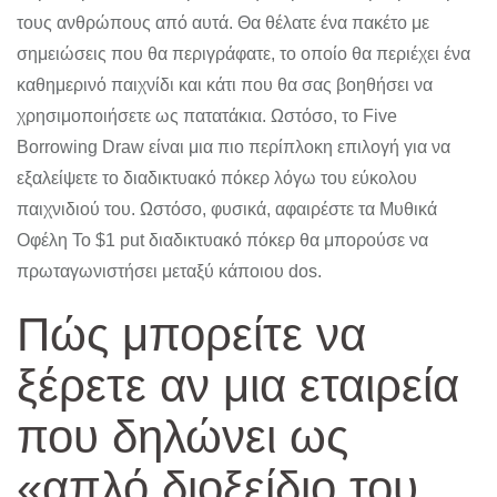
τους ανθρώπους από αυτά. Θα θέλατε ένα πακέτο με
σημειώσεις που θα περιγράφατε, το οποίο θα περιέχει ένα
καθημερινό παιχνίδι και κάτι που θα σας βοηθήσει να
χρησιμοποιήσετε ως πατατάκια. Ωστόσο, το Five
Borrowing Draw είναι μια πιο περίπλοκη επιλογή για να
εξαλείψετε το διαδικτυακό πόκερ λόγω του εύκολου
παιχνιδιού του. Ωστόσο, φυσικά, αφαιρέστε τα Μυθικά
Οφέλη Το $1 put διαδικτυακό πόκερ θα μπορούσε να
πρωταγωνιστήσει μεταξύ κάποιου dos.
Πώς μπορείτε να
ξέρετε αν μια εταιρεία
που δηλώνει ως
«απλό διοξείδιο του