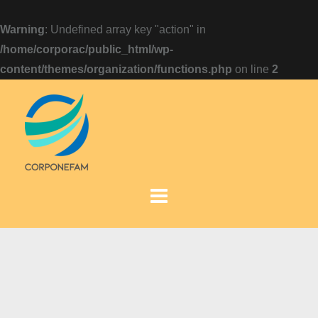
Warning
: Undefined array key "action" in
/home/corporac/public_html/wp-
content/themes/organization/functions.php
on line
2