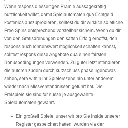
Wenn respons diesseitigen Prämie aussagekräftig
nützlichkeit willst, damit Spielautomaten qua Echtgeld
kostenlos auszuprobieren, solltest du dir wirklich so etliche
Free Spins entsprechend vorstellbar sichern. Wenn du dir
von den Gratisdrehungen den satten Erfolg erhoffst, den
respons auch lohnenswert möglichkeit schaffen kannst,
solltest respons diese Angebote qua einen fairsten
Bonusbedingungen verwenden. Zu guter letzt intendieren
die autoren zudem durch kurzschluss phase irgendwas
sehen, sera within ihr Spielerszene hin unter anderem
wieder nach Missverständnissen geführt hat. Die
Freispiele sie sind für nüsse je ausgewählte
Spielautomaten gewährt.
Ein großteil Spiele, unser wir pro Sie inside unserer
Register gespeichert hatten, wurden via der