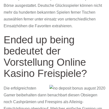
Börse ausgestattet. Deutsche Glücksspieler können nicht
mehr da hunderten bekannten Spielen ferner Tischen
auswählen ferner unter einsatz von unterschiedlichen
Einsatzhöhen die Favoriten extrahieren.
Ended up being
bedeutet der
Vorstellung Online
Kasino Freispiele?
Die erfolgreichsten
Gamer beibehalten dann benachbart diesen Obsiegen
noch Cashprämien und Freespins als Alleinig-
Entschädigung obendrauf. Welches einfache Gaming um