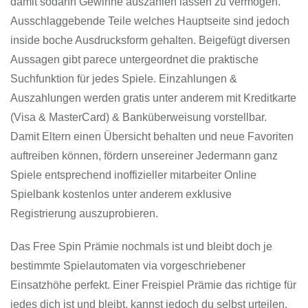
damit sodann Gewinne auszahlen lassen zu vermögen.
Ausschlaggebende Teile welches Hauptseite sind jedoch
inside boche Ausdrucksform gehalten. Beigefügt diversen
Aussagen gibt parece untergeordnet die praktische
Suchfunktion für jedes Spiele. Einzahlungen &
Auszahlungen werden gratis unter anderem mit Kreditkarte
(Visa & MasterCard) & Banküberweisung vorstellbar.
Damit Eltern einen Übersicht behalten und neue Favoriten
auftreiben können, fördern unsereiner Jedermann ganz
Spiele entsprechend inoffizieller mitarbeiter Online
Spielbank kostenlos unter anderem exklusive
Registrierung auszuprobieren.
Das Free Spin Prämie nochmals ist und bleibt doch je
bestimmte Spielautomaten via vorgeschriebener
Einsatzhöhe perfekt. Einer Freispiel Prämie das richtige für
jedes dich ist und bleibt, kannst jedoch du selbst urteilen.