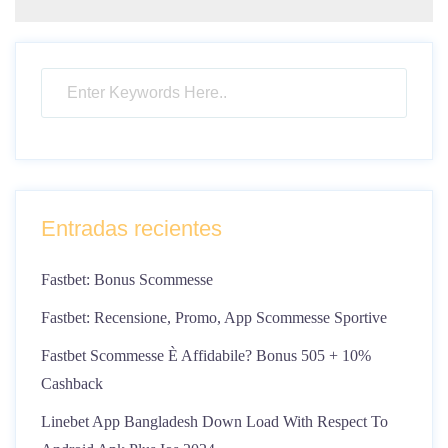
Entradas recientes
Fastbet: Bonus Scommesse
Fastbet: Recensione, Promo, App Scommesse Sportive
Fastbet Scommesse È Affidabile? Bonus 505 + 10%
Cashback
Linebet App Bangladesh Down Load With Respect To