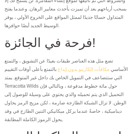
والشروط التي تم تأليفها لموقع إنشاء المقامرة. لن يُسمح لك إلا
بسحب أرباحهم بعد أن تميزت بأحدث معايير الرهان. وعندما يفتح
المتداول حسابًا جديدًا لممثل المواقع على الخروج الأولي ، يوفر
الوسيط الجديد أيضًا حوافزها.
فرحة في الجائزة!
تضع مثل هذه العناصر طبقات بعيدًا عن التشويق ، والتمتع
الأساسي
مكافآت الكازينو بدون إيداع
بالتمتع بأعلى أوقات التقييم
التي ستتضاعف في التمويل الخاص بك داخل غير المتوقع. يمتد
Terracotta Wilds حول مائة خطوط مدفوعة ، وبالتالي فإن
التحميل الذي يتم تحميله والذي يحتوي على وسيلة للوصول إلى
الوطن. لا تزال الشبكة الطازجة صارمة ، لكن مزيج الرمز يحاول
ديناميكية ، خاصةً عندما يركل ميكانيكي التنين الطازج في وقد
يحول الرموز الكاملة المطابقة.