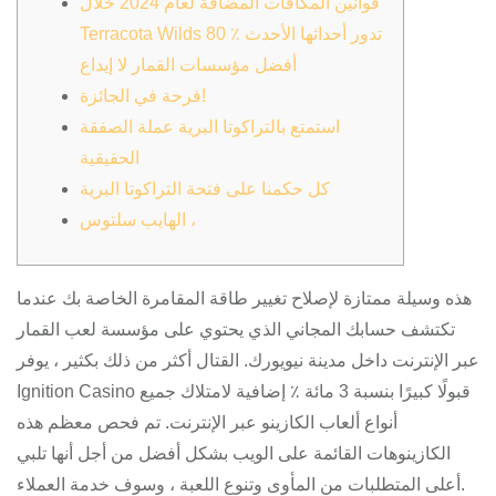
قوانين المكافآت المضافة لعام 2024 خلال
Terracota Wilds 80 ٪ تدور أحداثها الأحدث
أفضل مؤسسات القمار لا إيداع
فرحة في الجائزة!
استمتع بالتراكوتا البرية عملة الصفقة
الحقيقية
كل حكمنا على فتحة التراكوتا البرية
الهايب سلتوس ،
هذه وسيلة ممتازة لإصلاح تغيير طاقة المقامرة الخاصة بك عندما
تكتشف حسابك المجاني الذي يحتوي على مؤسسة لعب القمار
عبر الإنترنت داخل مدينة نيويورك. القتال أكثر من ذلك بكثير ، يوفر
Ignition Casino قبولًا كبيرًا بنسبة 3 مائة ٪ إضافية لامتلاك جميع
أنواع ألعاب الكازينو عبر الإنترنت.
تم فحص معظم هذه
الكازينوهات القائمة على الويب بشكل أفضل من أجل أنها تلبي
أعلى المتطلبات من المأوى وتنوع اللعبة ، وسوف خدمة العملاء.