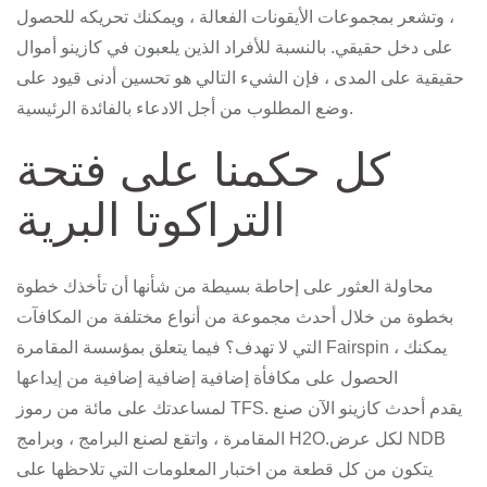
، وتشعر بمجموعات الأيقونات الفعالة ، ويمكنك تحريكه للحصول
على دخل حقيقي. بالنسبة للأفراد الذين يلعبون في كازينو أموال
حقيقية على المدى ، فإن الشيء التالي هو تحسين أدنى قيود على
وضع المطلوب من أجل الادعاء بالفائدة الرئيسية.
كل حكمنا على فتحة
التراكوتا البرية
محاولة العثور على إحاطة بسيطة من شأنها أن تأخذك خطوة
بخطوة من خلال أحدث مجموعة من أنواع مختلفة من المكافآت
التي لا تهدف؟ فيما يتعلق بمؤسسة المقامرة Fairspin ، يمكنك
الحصول على مكافأة إضافية إضافية إضافية من إيداعها
لمساعدتك على مائة من رموز TFS. يقدم أحدث كازينو الآن صنع
المقامرة ، واتقع لصنع البرامج ، وبرامج H2O.لكل عرض NDB
يتكون من كل قطعة من اختبار المعلومات التي تلاحظها على