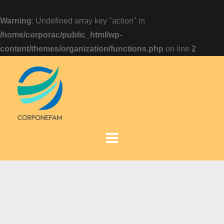
Warning
: Undefined array key "action" in
/home/corporac/public_html/wp-
content/themes/organization/functions.php
on line
2