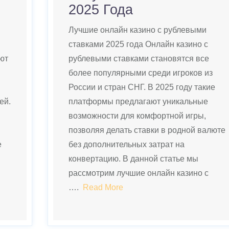
2025 Года
Лучшие онлайн казино с рублевыми
ставками 2025 года Онлайн казино с
ют
рублевыми ставками становятся все
более популярными среди игроков из
и
России и стран СНГ. В 2025 году такие
ей.
платформы предлагают уникальные
возможности для комфортной игры,
позволяя делать ставки в родной валюте
е
без дополнительных затрат на
конвертацию. В данной статье мы
рассмотрим лучшие онлайн казино с
….
Read More