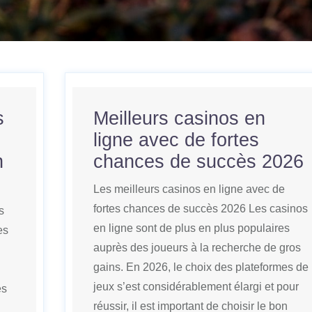
s
Meilleurs casinos en
ligne avec de fortes
n
chances de succès 2026
Les meilleurs casinos en ligne avec de
fortes chances de succès 2026 Les casinos
s
en ligne sont de plus en plus populaires
es
auprès des joueurs à la recherche de gros
gains. En 2026, le choix des plateformes de
jeux s’est considérablement élargi et pour
es
réussir, il est important de choisir le bon