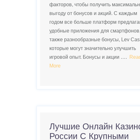
факторов, чтобы получить максималь
выгоду от бонусов и акций. С каждым
годом все больше платформ предлага
удобные приложения для смартфонов,
также разнообразные бонусы, Lev Cas
которые могут значительно улучшить
игровой опыт. Бонусы и акции ….
Rea
More
Лучшие Онлайн Казин
России С Крупными