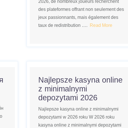
2026, de nombreux joueurs recherchent
des plateformes offrant non seulement des
jeux passionnants, mais également des
taux de redistribution ….
Read More
я
Najlepsze kasyna online
z minimalnymi
depozytami 2026
йн
Najlepsze kasyna online z minimalnymi
о
depozytami w 2026 roku W 2026 roku
kasyna online z minimalnymi depozytami