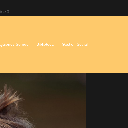
line
2
Quienes Somos
Biblioteca
Gestión Social