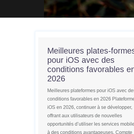
Paginación
de
Meilleures plates-forme
pour iOS avec des
entradas
conditions favorables e
2026
Meilleures plateformes pour iOS avec de
conditions favorables en 2026 Plateform
iOS en 2026, continuer à se développer,
offrant aux utilisateurs de nouvelles
opportunités d’utiliser les services mobil
à des conditions avantageuses. Compte