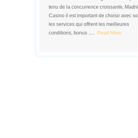
tenu de la concurrence croissante, Madn
Casino il est important de choisir avec so
les services qui offrent les meilleures
conditions, bonus ….
Read More