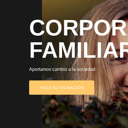
CORPOR
FAMILIA
Aportamos cambio a la sociedad
HAGA SU DONACIÓN